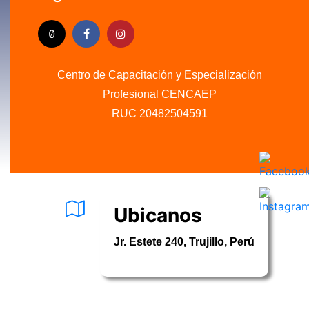
Centro de Capacitación y Especialización
Profesional CENCAEP
RUC 20482504591
.........
Ubicanos
Jr. Estete 240, Trujillo, Perú