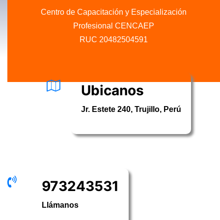
Centro de Capacitación y Especialización
Profesional CENCAEP
.........
RUC 20482504591
Ubicanos
Jr. Estete 240, Trujillo, Perú
973243531
Llámanos