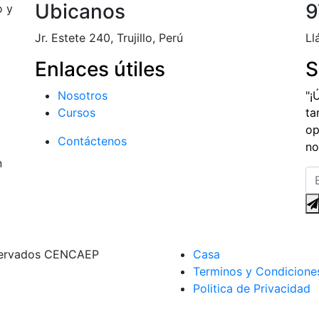
Ubicanos
9
o y
Jr. Estete 240, Trujillo, Perú
Ll
Enlaces útiles
S
Nosotros
"¡
Cursos
ta
op
Contáctenos
no
n
eservados CENCAEP
Casa
Terminos y Condicione
Politica de Privacidad