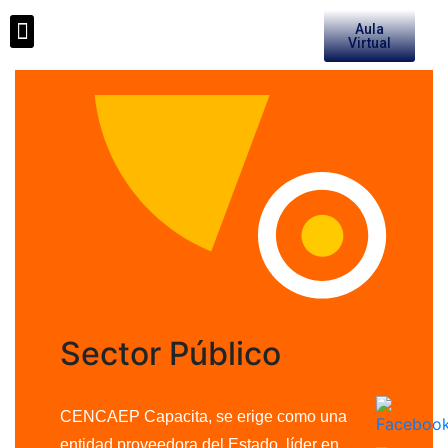
Aula
Medios de Pago
Virtual
Sector Público
CENCAEP Capacita, se erige como una
entidad proveedora del Estado, líder en