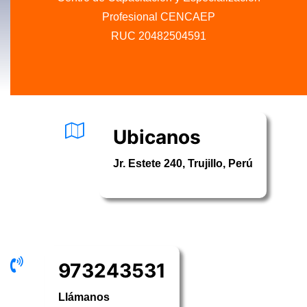
Profesional CENCAEP
RUC 20482504591
.........
Ubicanos
Jr. Estete 240, Trujillo, Perú
973243531
Llámanos