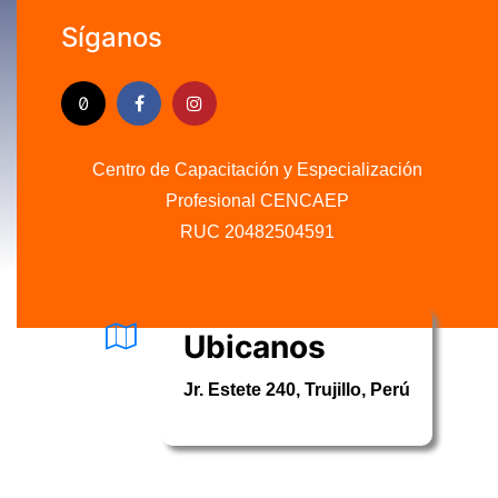
Síganos
Centro de Capacitación y Especialización
Profesional CENCAEP
.........
RUC 20482504591
Ubicanos
Jr. Estete 240, Trujillo, Perú