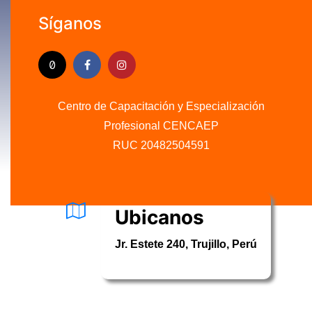
Síganos
Centro de Capacitación y Especialización
Profesional CENCAEP
.........
RUC 20482504591
Ubicanos
Jr. Estete 240, Trujillo, Perú