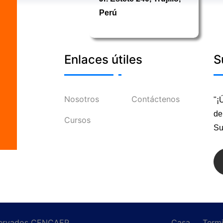
Perú
Enlaces útiles
S
Nosotros
Contáctenos
"¡
de
Cursos
Su
eservados CENCAEP
Casa
Term