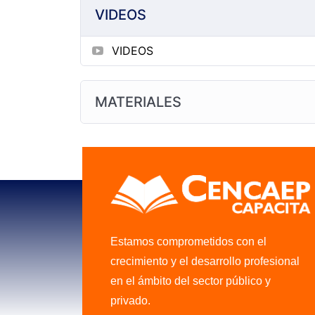
VIDEOS
VIDEOS
MATERIALES
Estamos comprometidos con el
crecimiento y el desarrollo profesional
en el ámbito del sector público y
privado.