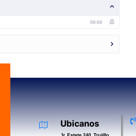
00:00
Ubicanos
Jr. Estete 240, Trujillo,