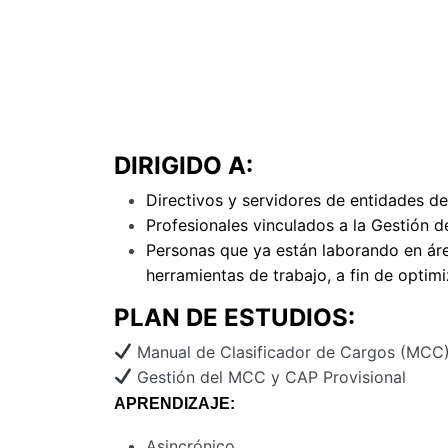
P)
, con el fin de fortalecer sus capacidad
recursos humanos en las entidades pública
normativa vigente y desarrollen competenci
instrumentos de gestión, contribuyendo a 
transparente y alineada con los objetivos i
DIRIGIDO A:
Directivos y servidores de entidades de
Profesionales vinculados a la Gestión 
Personas que ya están laborando en áre
herramientas de trabajo, a fin de optim
PLAN DE ESTUDIOS:
Manual de Clasificador de Cargos (MCC)
Gestión del MCC y CAP Provisional
APRENDIZAJE:
Asincrónico.