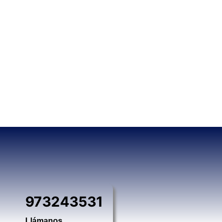
973243531
Llámanos