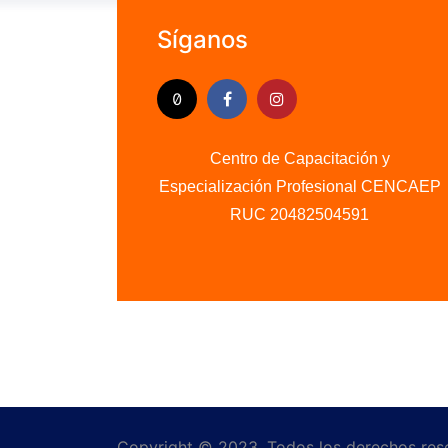
Síganos
Centro de Capacitación y
Especialización Profesional CENCAEP
.........
RUC 20482504591
Copyright © 2023, Todos los derechos r