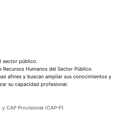
es en la organización, ordenamiento y gestión de los
s. El curso busca que los participantes comprendan la
as para elaborar, actualizar y aplicar estos
una administración de personal más eficiente,
nstitucionales.
l sector público.
de Recursos Humanos del Sector Público.
as afines y buscan ampliar sus conocimientos y
izar su capacidad profesional.
 y CAP Provisional (CAP-P)