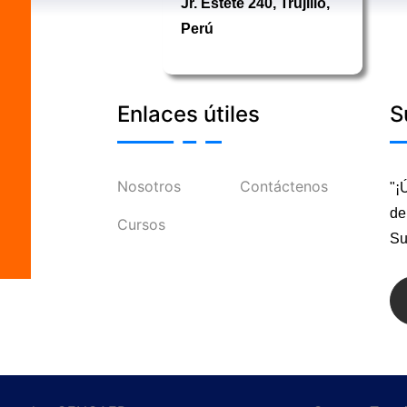
Jr. Estete 240, Trujillo,
Perú
Enlaces útiles
S
Nosotros
Contáctenos
"¡
de
Cursos
Su