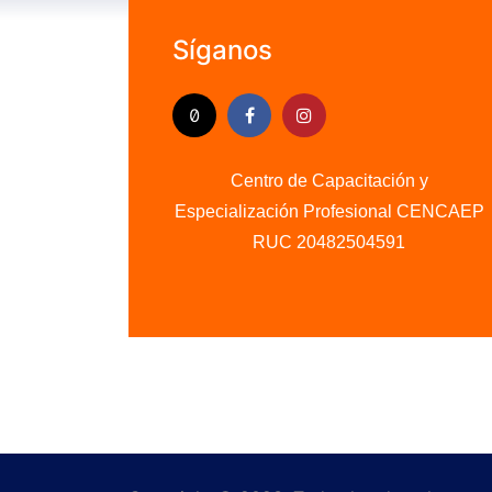
Síganos
Centro de Capacitación y
Especialización Profesional CENCAEP
.........
RUC 20482504591