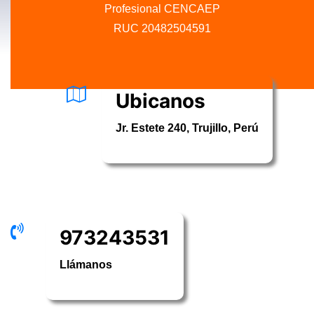
Profesional CENCAEP
.........
RUC 20482504591
Ubicanos
Jr. Estete 240, Trujillo, Perú
973243531
Llámanos