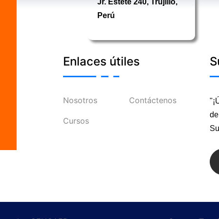
Jr. Estete 240, Trujillo,
Perú
Enlaces útiles
S
Nosotros
Contáctenos
"¡
de
Cursos
Su