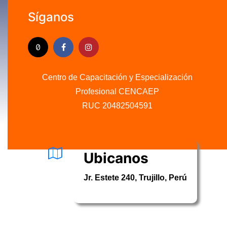
Síganos
Centro de Capacitación y Especialización
Profesional CENCAEP
.........
RUC 20482504591
Ubicanos
Jr. Estete 240, Trujillo, Perú