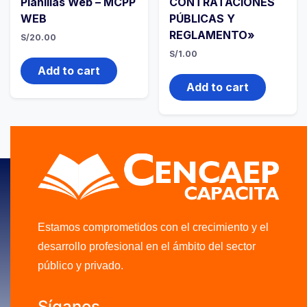
Planillas Web – MCPP
CONTRATACIONES
WEB
PÚBLICAS Y
REGLAMENTO»
S/
20.00
S/
1.00
Add to cart
Add to cart
Estamos comprometidos con el crecimiento y el
desarrollo profesional en el ámbito del sector
público y privado.
Síganos