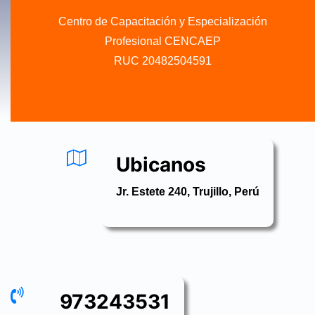
Centro de Capacitación y Especialización
Profesional CENCAEP
RUC 20482504591
.........
Ubicanos
Jr. Estete 240, Trujillo, Perú
973243531