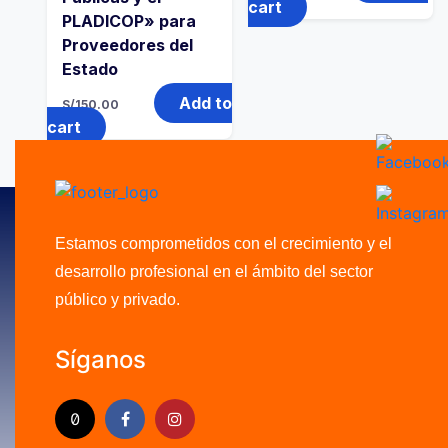
cart
PLADICOP» para
Proveedores del
Estado
Add to
S/
150.00
cart
Estamos comprometidos con el crecimiento y el
desarrollo profesional en el ámbito del sector
público y privado.
Síganos