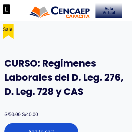
Aula
Medios de Pago
Virtual
Sale!
Sale!
CURSO: Regimenes
Laborales del D. Leg. 276,
D. Leg. 728 y CAS
S/
50.00
S/
40.00
Add to cart